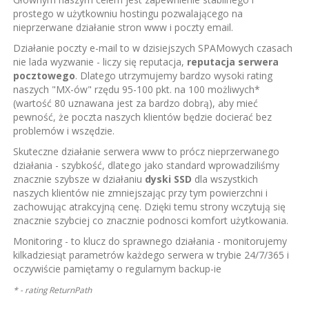
prostego w użytkowniu hostingu pozwalającego na
nieprzerwane działanie stron www i poczty email.
Działanie poczty e-mail to w dzisiejszych SPAMowych czasach
nie lada wyzwanie - liczy się reputacja,
reputacja serwera
pocztowego
. Dlatego utrzymujemy bardzo wysoki rating
naszych "MX-ów" rzędu 95-100 pkt. na 100 możliwych*
(wartość 80 uznawana jest za bardzo dobrą), aby mieć
pewność, że poczta naszych klientów będzie docierać bez
problemów i wszędzie.
Skuteczne działanie serwera www to prócz nieprzerwanego
działania - szybkość, dlatego jako standard wprowadziliśmy
znacznie szybsze w działaniu
dyski SSD
dla wszystkich
naszych klientów nie zmniejszając przy tym powierzchni i
zachowując atrakcyjną cenę. Dzięki temu strony wczytują się
znacznie szybciej co znacznie podnosci komfort użytkowania.
Monitoring - to klucz do sprawnego działania - monitorujemy
kilkadziesiąt parametrów każdego serwera w trybie 24/7/365 i
oczywiście pamiętamy o regularnym backup-ie
* - rating ReturnPath